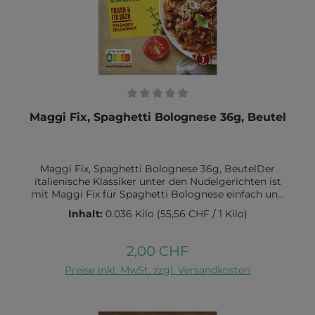
Durchschnittliche Bewertung von 0 von 5 Sternen
Maggi Fix, Spaghetti Bolognese 36g, Beutel
Maggi Fix, Spaghetti Bolognese 36g, BeutelDer
italienische Klassiker unter den Nudelgerichten ist
mit Maggi Fix für Spaghetti Bolognese einfach und
schnell zubereitetDie Rezeptur der MAGGI
Inhalt:
0.036 Kilo
(55,56 CHF / 1 Kilo)
Würzmischung enthält bereits Würz-Zutaten, die für
eine Bolognese Sauce benötigt werden.Grössere
Bestellmengen benötigen mehr
2,00 CHF
Regulärer Preis:
LieferzeitZutaten:66,4 % Tomaten, Meersalz, Gewürze
In den Warenkorb
(Zwiebeln, Knoblauch, Pfeffer, Paprika), Zucker, 2,5%
Preise inkl. MwSt. zzgl. Versandkosten
Kräuter (Oregano, Petersilie, Rosmarin, Thymian,
Lorbeer), Karotten, Sonnenblumenöl. Kann
GLUTENHALTIGES GETREIDE, SELLERIE, EIER, MILCH,