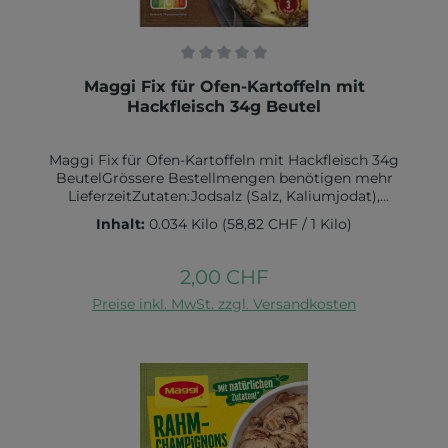
Durchschnittliche Bewertung von 0 von 5 Sternen
Maggi Fix für Ofen-Kartoffeln mit
Hackfleisch 34g Beutel
Maggi Fix für Ofen-Kartoffeln mit Hackfleisch 34g
BeutelGrössere Bestellmengen benötigen mehr
LieferzeitZutaten:Jodsalz (Salz, Kaliumjodat),
WEIZENMEHL, Maisstärke, 12,3 % Röstzwiebeln,
Inhalt:
0.034 Kilo
(58,82 CHF / 1 Kilo)
Palmfett, Gewürze (Knoblauch, Pfeffer), Aromen (mit
MILCH), Zucker, geräucherter Speck (Speck, Salz,
Rauch), Würze (aus WEIZEN), Hefeextrakt, Kräuter
2,00 CHF
Regulärer Preis:
(Schnittlauch, Petersilie, Majoran, Thymian),
In den Warenkorb
MILCHZUCKER, MILCHEIWEISS, Salz, Raucharoma,
Preise inkl. MwSt. zzgl. Versandkosten
Säuerungsmittel Citronensäure. Kann SELLERIE,
GLUTEN, EIER, SENF und SOJA
enthalten.Nährwerte:Energie 677 kJ / 160 kcalFett, 9,6
g davon gesättigte Fettsäuren 4,4 gKohlenhydrate,
9,4 g davon Zucker 1,0 gBallaststoffe, 1,2 gEiweiß 8,6
gSalz 0,96 g