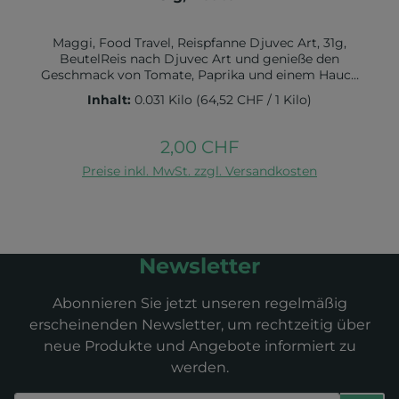
Maggi, Food Travel, Reispfanne Djuvec Art, 31g,
BeutelReis nach Djuvec Art und genieße den
Geschmack von Tomate, Paprika und einem Hauch
ChiliGrössere Bestellmengen benötigen mehr
Inhalt:
0.031 Kilo
(64,52 CHF / 1 Kilo)
LieferzeitZutaten:Tomaten*, Paprika*, Jodsalz (Salz,
Kaliumjodat), Knoblauch*, Zwiebeln*, Aromen (mit
WEIZEN), Zucker*, Würze* (aus WEIZEN), Salz, 2,5%
2,00 CHF
Regulärer Preis:
Gemüsepaprika*, Petersilie*, Pfeffer*, Chili*,
In den Warenkorb
Zitronensaft*, Sonnenblumenöl*. Kann SELLERIE,
Preise inkl. MwSt. zzgl. Versandkosten
EIER, MILCH, SENF und SOJA enthalten. *Natürliche
ZutatenNährwert pro 100g:Brennwert in kJ 556 / kcal
132Fett in g 1,8 davon gesättigte Fettsäuren in g
0,3Kohlenhydrate in g 17,1 davon Zucker in g 1Eiweiß
in g 11,1 Salz in g 0,86
Newsletter
Abonnieren Sie jetzt unseren regelmäßig
erscheinenden Newsletter, um rechtzeitig über
neue Produkte und Angebote informiert zu
werden.