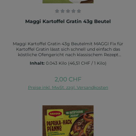
Durchschnittliche Bewertung von 0 von 5 Sternen
Maggi Kartoffel Gratin 43g Beutel
Maggi Kartoffel Gratin 43g Beutelmit MAGGI Fix für
Kartoffel Gratin lässt sich schnell und einfach das
köstliche Ofengericht nach klassischem Rezept
selber machenGrössere Bestellmengen benötigen
Inhalt:
0.043 Kilo
(46,51 CHF / 1 Kilo)
mehr LieferzeitZutaten:Kartoffelstärke,
Sonnenblumenöl, Meersalz, MILCHZUCKER, Zwiebeln,
Gewürze (Knoblauch, Muskatnuss, Pfeffer),
2,00 CHF
Regulärer Preis:
MILCHEIWEISSERZEUGNIS, Zucker. Kann SELLERIE,
In den Warenkorb
EIER, GLUTENHALTIGES GETREIDE, SENF und SOJA
Preise inkl. MwSt. zzgl. Versandkosten
enthaltenNährwerte:Energie 452 kJ / 106 kcalFett,
davon 5,6 g -gesättigte Fettsäuren 2,5
gKohlenhydrate, 10,4 g davon -Zucker 1,1
g Ballaststoffe, 1,1 gEiweiß 3,1 gSalz 0,89 g