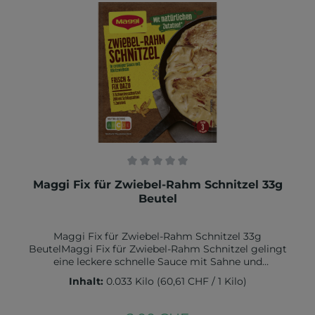
Aromen*, natürliche Aromen*,
MILCHEIWEISSERZEUGNIS*, Zucker*. *natürliche
Zutaten Kann SELLERIE, EIER, SENF und SOJA
enthalten.Nährwerte:Energie 256 kJ / 59 kcal Fett, 3,8
g davon gesättigte Fettsäuren 1,4 gKohlenhydrate,
3,9 g davon Zucker 0,9 gBallaststoffe, 1,2 gEiweiß 2,2
gSalz 0,70 g
Durchschnittliche Bewertung von 0 von 5 Sternen
Maggi Fix für Zwiebel-Rahm Schnitzel 33g
Beutel
Maggi Fix für Zwiebel-Rahm Schnitzel 33g
BeutelMaggi Fix für Zwiebel-Rahm Schnitzel gelingt
eine leckere schnelle Sauce mit Sahne und
ZwiebelnGrössere Bestellmengen benötigen mehr
Inhalt:
0.033 Kilo
(60,61 CHF / 1 Kilo)
LieferzeitZutaten:Zwiebeln*, Kartoffelstärke*, 12%
Röstzwiebeln* (Zwiebeln, Sonnenblumenöl),
Gewürze* (Zwiebelpulver, Paprika, Knoblauch,