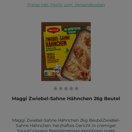
In den Warenkorb
Preise inkl. MwSt. zzgl. Versandkosten
MILCHZUCKER, 1,9% HARTKÄSE,
MILCHEIWEISSERZEUGNIS, WEIZENSTÄRKE, Salz,
Würze (aus WEIZEN), MOLKENERZEUGNIS,
Zitronensaftpulver, Zitronenextrakt, Zucker. Kann
SELLERIE, SENF und SOJA enthalten.Nährwert pro
100g:Brennwert in kJ 594 / kcal 139Fett in
3,8g davon gesättigte Fettsäuren in
1,8gKohlenhydrate in 21,5g davon Zucker in
1,3gEiweiß in 4,7gSalz in 0,75g
Durchschnittliche Bewertung von 0 von 5 Sternen
Maggi Zwiebel-Sahne Hähnchen 26g Beutel
Maggi Zwiebel-Sahne Hähnchen 26g BeutelZwiebel-
Sahne Hähnchen: herzhaftes Gericht in cremiger
SauceGrössere Bestellmengen benötigen mehr