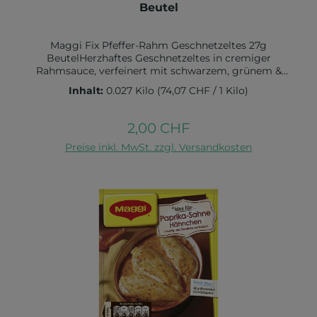
Beutel
Maggi Fix Pfeffer-Rahm Geschnetzeltes 27g
BeutelHerzhaftes Geschnetzeltes in cremiger
Rahmsauce, verfeinert mit schwarzem, grünem &
weißem PfefferGrössere Bestellmengen benötigen
Inhalt:
0.027 Kilo
(74,07 CHF / 1 Kilo)
mehr LieferzeitZutaten:WEIZENMEHL, Jodsalz, 9,5 %
Pfeffer (schwarz, grün, weiß), MOLKENERZEUGNIS,
Hefeextrakt, Aromen, Zucker, Zwiebeln, Petersilie,
2,00 CHF
Regulärer Preis:
Tomaten, Paprika, Sonnenblumenöl,
In den Warenkorb
Maltodextrin. Kann SELLERIE, EIER, SENF und SOJA
Preise inkl. MwSt. zzgl. Versandkosten
enthalten.Nährwerte:Energie 1922 kJ / 459 kcalFett,
29,4 g davon gesättigte Fettsäuren 12,9
gKohlenhydrate, 12,3 g davon Zucker 4,4 g 5
%Ballaststoffe, 1,2 g Eiweiß 35,9 gSalz 2,6 g