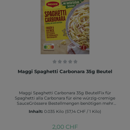
SENF, GLUTEN und SOJA
enthalten.Nährwerte:Energie 541 kJ / 129 kcal Fett, 8,1
g davon gesättigte Fettsäuren 2,9 gKohlenhydrate,
4,4 g 1davon Zucker 2,6 gBallaststoffe, 1,9 gEiweiß 8,8
gSalz 0,67 g
Durchschnittliche Bewertung von 0 von 5 Sternen
Maggi Spaghetti Carbonara 35g Beutel
Maggi Spaghetti Carbonara 35g BeutelFix für
Spaghetti alla Carbonara für eine würzig-cremige
SauceGrössere Bestellmengen benötigen mehr
LieferzeitZutaten:Kartoffelstärke, WEIZENMEHL,
Inhalt:
0.035 Kilo
(57,14 CHF / 1 Kilo)
Sonnenblumenöl, 8,7% geräucherter Speck (Speck,
Salz, Rauch), Meersalz, Zwiebeln, Gewürze
(Knoblauch, Pfeffer, Muskatnuss, Bockshornklee,
2,00 CHF
Regulärer Preis:
Kurkuma), EIGELBPULVER, 2,8% KÄSE,