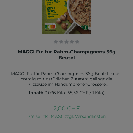
Durchschnittliche Bewertung von 0 von 5 Sternen
MAGGI Fix für Rahm-Champignons 36g
Beutel
MAGGI Fix für Rahm-Champignons 36g BeutelLecker
cremig mit natürlichen Zutaten* gelingt die
Pilzsauce im HandumdrehenGrössere
Bestellmengen benötigen mehr
Inhalt:
0.036 Kilo
(55,56 CHF / 1 Kilo)
LieferzeitZutaten:Stärke*, Sonnenblumenöl*,
WEIZENMEHL*, MILCHZUCKER*, Jodsalz (Salz,
Kaliumjodat), Gewürze* (Zwiebeln, Knoblauch,
2,00 CHF
Regulärer Preis:
Kurkuma, Muskatnuss), Würze* (aus WEIZEN),
In den Warenkorb
geräucherter Speck* (Speck, Salz, Rauch), Salz*,
Preise inkl. MwSt. zzgl. Versandkosten
SAHNEPULVER*, Petersilie*, Zitronensaft*, natürliches
Zitronenaroma*, natürliches Pfefferaroma*,
natürliches Zwiebelaroma mit anderen natürlichen