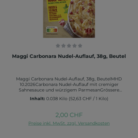
Durchschnittliche Bewertung von 0 von 5 Sternen
Maggi Carbonara Nudel-Auflauf, 38g, Beutel
Maggi Carbonara Nudel-Auflauf, 38g, BeutelMHD
10.2026Carbonara Nudel-Auflauf mit cremiger
Sahnesauce und würzigem ParmesanGrössere
Bestellmengen benötigen mehr
Inhalt:
0.038 Kilo
(52,63 CHF / 1 Kilo)
LieferzeitZutaten:Kartoffelstärke, WEIZENMEHL,
Gewürze (9 % Zwiebeln, Pfeffer, Knoblauch), Jodsalz,
MOLKENERZEUGNIS, Aromen (mit MILCH),
2,00 CHF
Regulärer Preis:
MILCHZUCKER, 3,4 % geräucherter Speck (Speck,
In den Warenkorb
Rauch), Hefeextrakt, Petersilie, SCHMELZKÄSE,
Preise inkl. MwSt. zzgl. Versandkosten
EIGELB, Säuerungsmittel Citronensäure. Kann
SELLERIE, SENF und SOJA enthalten.Nährwert pro