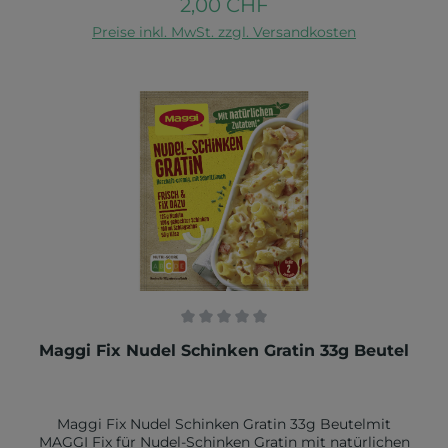
2,00 CHF
Regulärer Preis:
Pfeffer), WEIZENMEHL*, Jodsalz (Salz, Kaliumjodat),
In den Warenkorb
natürliche Aromen*, Würze* (aus WEIZEN), Salz,
Preise inkl. MwSt. zzgl. Versandkosten
Sonnenblumenöl*, GERSTENMALZEXTRAKT*,
natürliches SELLERIEAROMA*. *natürliche
Zutaten. Kann SELLERIE, EIER, MILCH, SENF,
GLUTEN und SOJA enthalten.
Durchschnittliche Bewertung von 0 von 5 Sternen
Maggi Fix Nudel Schinken Gratin 33g Beutel
Maggi Fix Nudel Schinken Gratin 33g Beutelmit
MAGGI Fix für Nudel-Schinken Gratin mit natürlichen