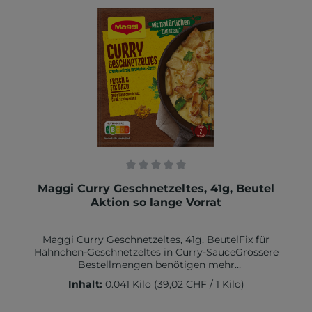
100g:Brennwert in kcal 345 / kJ 1457Fett in g
5,7 davon gesättigte Fettsäuren in g
2,3Kohlenhydrate in g 62,3 davon Zucker in g 11Eiweiß
in g 9,2 Salz in g 9,5
Durchschnittliche Bewertung von 0 von 5 Sternen
Maggi Curry Geschnetzeltes, 41g, Beutel
Aktion so lange Vorrat
Maggi Curry Geschnetzeltes, 41g, BeutelFix für
Hähnchen-Geschnetzeltes in Curry-SauceGrössere
Bestellmengen benötigen mehr
LieferzeitZutaten:Sonnenblumenöl, Kartoffelstärke,
Inhalt:
0.041 Kilo
(39,02 CHF / 1 Kilo)
Jodsalz, Zucker, Reismehl, Aromen (mit WEIZEN),
MOLKENERZEUGNIS, 4,7% Curry (Koriander,