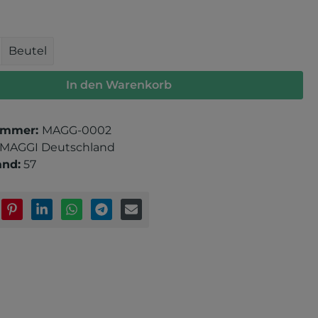
 Anzahl: Gib den gewünschten Wert e
Beutel
In den Warenkorb
ummer:
MAGG-0002
MAGGI Deutschland
and:
57