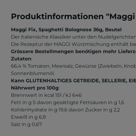
Produktinformationen "Maggi 
Maggi Fix, Spaghetti Bolognese 36g, Beutel
Der italienische Klassiker unter den Nudelgerichten
Die Rezeptur der MAGGI Würzmischung enthält bere
Grössere Bestellmengen benötigen mehr Lieferz
Zutaten
:
66,4 % Tomaten, Meersalz, Gewürze (Zwiebeln, Knoblau
Sonnenblumenöl.
Kann GLUTENHALTIGES GETREIDE, SELLERIE, EIE
Nährwert pro 100g
:
Brennwert in kcal 151 /
kJ 646
Fett in g 5
davon gesättigte Fettsäuren in g 1,6
Kohlenhydrate in g 19,6
davon Zucker in g 2,2
Eiweiß in g 6,9
Salz in g 0,67