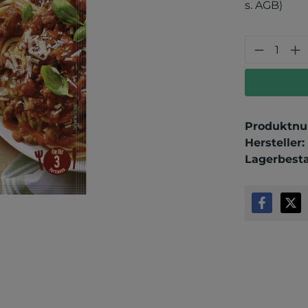
s. AGB)
Produkt
Produktn
Hersteller:
Lagerbest