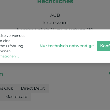
Rechtliches
AGB
Impressum
Nachhaltigkeit / Umweltschutz / KI
site verwendet
Schweizer Datenschutz
m eine
Nur technisch notwendige
Konf
che Erfahrung
können.
ationen ...
n
rs Club
Direct Debit
Mastercard