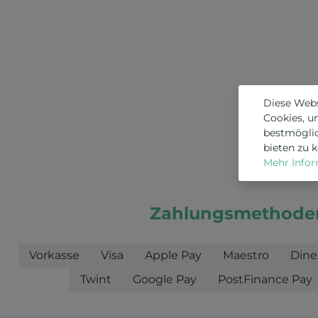
Diese Web
Cookies, u
bestmögli
bieten zu 
Mehr Inform
Zahlungsmethode
Vorkasse
Visa
Apple Pay
Maestro
Dine
Twint
Google Pay
PostFinance Pay