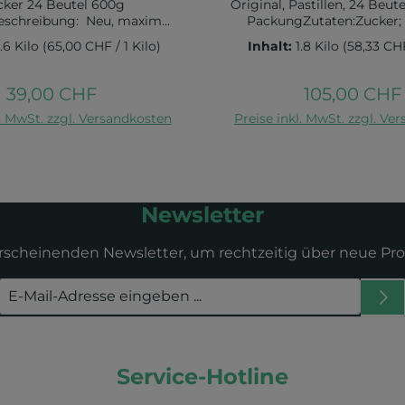
cker 24 Beutel 600g
Original, Pastillen, 24 Beute
schreibung: Neu, maximal
PackungZutaten:Zucker;
nd und dennoch erstaunlich
Lakritzpulver, Menthol, Eu
.6 Kilo
(65,00 CHF / 1 Kilo)
Inhalt:
1.8 Kilo
(58,33 CHF
sind diese Fishermans Friend
Paprikaextrakt; Dext
 Pastillen ohne Zucker. Ein
Verdickungsmittel: Tr
n mit dem besonderen
Nährwertangaben pro 
39,00 CHF
105,00 CHF
Regulärer Preis:
Regulärer Pr
ck für die Fishermans-Fans,
Brennwert: 1619 kJ / 381 kca
n den Warenkorb
In den Warenko
l. MwSt. zzgl. Versandkosten
lieber nicht ganz so stark
Preise inkl. MwSt. zzgl. Ve
g davon gesättigte Fettsä
Menthol und grüne Minze
gKohlenhydrate: 94,69 
en Pastillen die besondere
Zucker: 88,57 gEiweiß: 0,3 g
e.Inhalt: 24 Beutel a
g Aufbewahrungshinweis
taten: Sorbit, Aromen,
trocken lagern
ttel: Magnesiumstereat,
Newsletter
e: Sucralose, Acesulfam K,
arbstoff: kupferha
erscheinenden Newsletter, um rechtzeitig über neue Pr
Service-Hotline