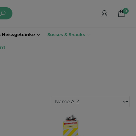
0
& Heissgetränke
Süsses & Snacks
nt