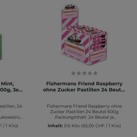
Kühl und
Fett: 1,32 g davon gesättigte
Fettsäuren: 1,28 gKohlenhydrate: 95,9
g davon Zucker: 0,12 gEiweiß: 0,1 g
Salz: 0,003 g
Aufbewahrungshinweis:Kühl und
trocken lagern
rtung von 0 von 5 Sternen
Durchschnittliche Bewertung von 0 v
 Mint,
Fishermans Friend Raspberry
600g, 3er
ohne Zucker Pastillen 24 Beutel
600g Packung
stillen, 24
Fishermans Friend Raspberry ohne
r
Zucker Pastillen 24 Beutel 600g
ukosesirup,
PackungInhalt: 24 Beutel je
rminzöl,
25g, KartondisplayZutaten: Süßungs
 / 1 Kilo)
Inhalt:
0.6 Kilo
(65,00 CHF / 1 Kilo)
: Traganth;
mittel: Sorbit, Sucralose, Acesulfam K;
ll.
natürliches Aroma: Himbeere ( enthält