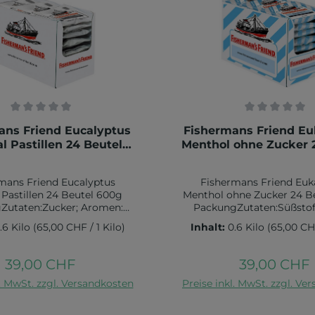
ittliche Bewertung von 0 von 5 Sternen
Durchschnittliche Bewe
ans Friend Eucalyptus
Fishermans Friend Eu
l Pastillen 24 Beutel
Menthol ohne Zucker 
600g Packung
600g Packun
mans Friend Eucalyptus
Fishermans Friend Euk
 Pastillen 24 Beutel 600g
Menthol ohne Zucker 24 B
Zutaten:Zucker; Aromen:
PackungZutaten:Süßstoff
ver, Menthol, Eukalyptusöl,
Aromen: Lakritzpulver, 
.6 Kilo
(65,00 CHF / 1 Kilo)
Inhalt:
0.6 Kilo
(65,00 CHF
rikaextrakt; Dextrin;
Eukalyptusöl, Paprikae
kungsmittel: Traganth.
Trennmittel: Magnesium
ertangaben pro 100 g:
Nährwertangaben pro 
39,00 CHF
39,00 CHF
Regulärer Preis:
Regulärer Pr
1619 kJ / 381 kcal Fett: 0,02
Brennwert: 1041 kJ / 249 kca
n den Warenkorb
In den Warenko
l. MwSt. zzgl. Versandkosten
esättigte Fettsäuren: 0,02
Preise inkl. MwSt. zzgl. Ve
g davon gesättigte Fettsä
nhydrate: 94,69 g davon
gKohlenhydrate: 97,03 g da
,57 gEiweiß: 0,3 g Salz: 0,01
1,91 gEiweiß: 0,28 g Salz