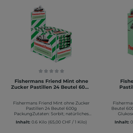
g Aufbewahrungshinweis:Kühl und
g Aufbew
trocken lagern
Durchschnittliche Bewertung von 0 von 5 Sternen
Durchschn
Fishermans Friend Mint ohne
Fish
Zucker Pastillen 24 Beutel 600g
Pasti
Packung
Fishermans Friend Mint ohne Zucker
Fisherman
Pastillen 24 Beutel 600g
Beutel 60
PackungZutaten: Sorbit; natürliches
Glukose
Aroma ( Pfefferminzöl ) ; Trennmittel:
Pfe
Inhalt:
0.6 Kilo
(65,00 CHF / 1 Kilo)
Inhalt:
0
Magnesiumstearat, Süßstoff:
Verdic
Aspartam ( enthält eine
Fa