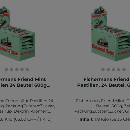
ahrungshinweis:Kühl und
Aufbewahrungshinweis:
trocken lagern
trocken lagern
ittliche Bewertung von 0 von 5 Sternen
Durchschnittliche Bewe
ermans Friend Mint
Fishermans Friend
llen 24 Beutel 600g
Pastillen, 24 Beutel, 
Packung
Packung
s Friend Mint Pastillen 24
Fishermans Friend Mint, Pa
0g PackungZutaten:Zucker,
Beutel, 600g, 3e
sirup, Dextrin; Aromen:
PackungZutaten:Zucker, Gl
fferminzöl, Menthol;
Dextrin; Aromen: Pfeffe
.6 Kilo
(65,00 CHF / 1 Kilo)
Inhalt:
1.8 Kilo
(58,33 CHF
kungsmittel: Traganth;
Menthol; Verdickungsmittel
rbstoff: Chlorophyll.
Farbstoff: Chlorophy