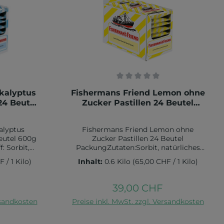
rtung von 0 von 5 Sternen
Durchschnittliche Bewertung von 0 v
kalyptus
Fishermans Friend Lemon ohne
24 Beutel
Zucker Pastillen 24 Beutel
g
Packung
alyptus
Fishermans Friend Lemon ohne
eutel 600g
Zucker Pastillen 24 Beutel
: Sorbit,
PackungZutaten:Sorbit, natürliches
Menthol,
Zitronenaroma, Trennmittel:
 / 1 Kilo)
Inhalt:
0.6 Kilo
(65,00 CHF / 1 Kilo)
xtrakt,
Magnesiumstearat, Säuerungsmittel:
stearat.
Zitronensäure, Ascorbinsäure;
100 g:
Aromen: Menthol, Vanillin; Farbstoff:
39,00 CHF
eis:
Regulärer Preis:
l Fett: 0,59
Kurkumin; Süßstoffe: Aspartam (
rb
In den Warenkorb
rsandkosten
uren: 0,58
Preise inkl. MwSt. zzgl. Versandkosten
enthält eine Phenylalaninquelle ) ,
von Zucker:
Acesulfam K. Nährwertangaben pro
: 0,001 g
100 g: Brennwert: 1036 kJ / 249 kcal