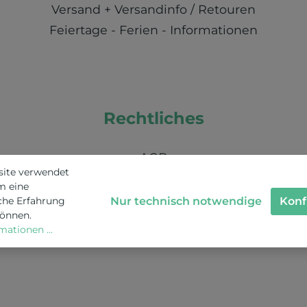
Versand + Versandinfo / Retouren
Feiertage - Ferien - Informationen
Rechtliches
AGB
site verwendet
Impressum
m eine
Nachhaltigkeit / Umweltschutz / KI
Nur technisch notwendige
Konf
che Erfahrung
können.
Schweizer Datenschutz
ationen ...