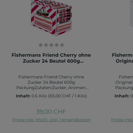
Durchschnittliche Bewertung von 0 von 5 Sternen
Durchschn
Fishermans Friend Cherry ohne
Fisherm
Zucker 24 Beutel 600g
Origina
Packung
Fishermans Friend Cherry ohne
Fisher
Zucker 24 Beutel 600g
Original
PackungZutaten:Zucker; Aromen:
Packung
Lakritzpulver, Menthol, Eukalyptusöl,
Lakritzpul
Inhalt:
0.6 Kilo
(65,00 CHF / 1 Kilo)
Inhalt:
0
Paprikaextrakt; Dextrin;
Pap
Verdickungsmittel: Traganth.
Verdic
Nährwertangaben pro 100 g:
Nährw
39,00 CHF
Regulärer Preis:
Brennwert: 1619 kJ / 381 kcal Fett: 0,02
Brennwert: 
In den Warenkorb
I
Preise inkl. MwSt. zzgl. Versandkosten
g davon gesättigte Fettsäuren: 0,02
Preise ink
g davon g
gKohlenhydrate: 94,69 g davon
gKohle
Zucker: 88,57 gEiweiß: 0,3 g Salz: 0,01
Zucker: 88