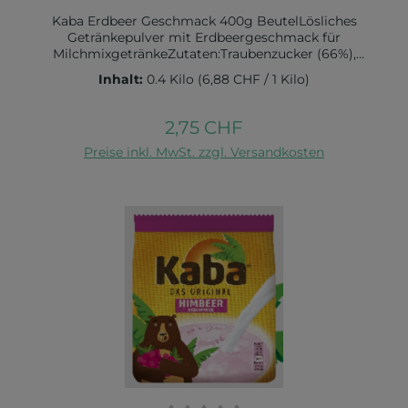
Kaba Erdbeer Geschmack 400g BeutelLösliches
Getränkepulver mit Erdbeergeschmack für
MilchmixgetränkeZutaten:Traubenzucker (66%),
Zucker, Maltodextrin, Farbstoff (Beetenrot),
Inhalt:
0.4 Kilo
(6,88 CHF / 1 Kilo)
Erdbeeraromen, Niacin, Vitamin B6, Vitamin B1,
Vitamin B12, FolsäureNährwert pro 100g:Brennwert
in kJ 1580 / kcal 370Fett in g 0 davon gesättigte
2,75 CHF
Regulärer Preis:
Fettsäuren in g 0Kohlenhydrate in g 93 davon Zucker
Preise inkl. MwSt. zzgl. Versandkosten
in g 88,5Eiweiß in g 0 Salz in g 0