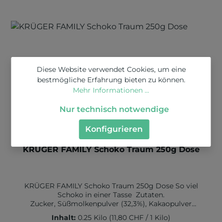
in g 0Kohlenhydrate in g 93 davon Zucker in g
89Eiweiß in g 0 Salz in g 0
Diese Website verwendet Cookies, um eine
bestmögliche Erfahrung bieten zu können.
Mehr Informationen ...
Nur technisch notwendige
Konfigurieren
Durchschnittliche Bewertung von 0 von 5 Sternen
KRÜGER FAMILY Schoko Traum 250g Dose
KRÜGER FAMILY Schoko Traum 250g Dose So viel
Schoko in einer Tasse Zutaten.
Zucker, Süßmolkenpulver (32,3%), Kakaopulver
(25,5%), Magermilchpulver (6%), Salz. Allergene:
Inhalt:
0.25 Kilo
(11,80 CHF / 1 Kilo)
Milch (inkl. Lactose) und daraus hergestellte