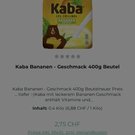
Durchschnittliche Bewertung von 0 von 5 Sternen
Kaba Bananen - Geschmack 400g Beutel
Kaba Bananen - Geschmack 400g Beutelneuer Preis
... tiefer :-)Kaba mit leckerem Bananen-Geschmack
enthält Vitamine und
TraubenzuckerZutaten: Traubenzucker (66 %), Zucker,
Inhalt:
0.4 Kilo
(6,88 CHF / 1 Kilo)
MaItodextrin, Bananenaroma, Farbstoffe (Beta-
Carotin, Riboflavin), Niacin, Vitamin B6, Vitamin B1,
Vitamin 12 , Folsäure.Nährwert pro 100g:Brennwert in
2,75 CHF
Regulärer Preis:
kJ 1580 / kcal 370Fett in g 0 davon gesättigte
In den Warenkorb
Fettsäuren in g 0Kohlenhydrate in g 93 davon Zucker
Preise inkl. MwSt. zzgl. Versandkosten