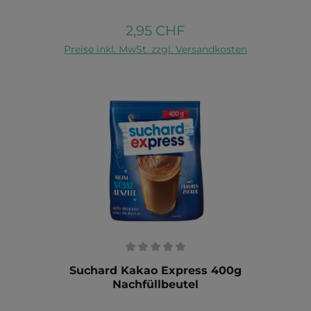
Erzeugnisse Glutenfrei und Vegan
2,95 CHF
Regulärer Preis:
In den Warenkorb
Preise inkl. MwSt. zzgl. Versandkosten
Durchschnittliche Bewertung von 0 von 5 Sternen
Suchard Kakao Express 400g
Nachfüllbeutel