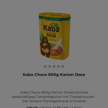
in g 89Eiweiß in g 0 Salz in g 0
Durchschnittliche Bewertung von 0 von 5 Sternen
Kaba Choco 800g Karton Dose
Kaba Choco 800g Karton DoseLösliches
kakaohaltiges Getränkepulver mit Traubenzucker .
Der leckere Plantagentrank schmeckt
gleichermaßen mit kalter und warmer Milch und
Inhalt:
0.8 Kilo
(7,38 CHF / 1 Kilo)