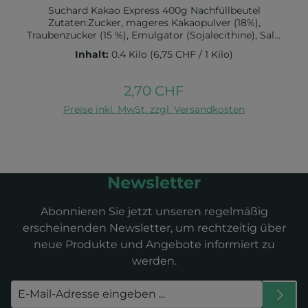
Suchard Kakao Express 400g Nachfüllbeutel
Zutaten:Zucker, mageres Kakaopulver (18%),
Traubenzucker (15 %), Emulgator (Sojalecithine), Salz,
natürliches Aroma.Nährwerte pro 100g:Energie 1.625
Inhalt:
0.4 Kilo
(6,75 CHF / 1 Kilo)
kJ 384 kcalFettgehalt 3 g gesättigte Fettsäuren 1,4
gKohlenhydratgehalt 82 g davon Zuckergehalt 79
gEiweißgehalt 4 gBallaststoffgehalt 5,7 gSalzgehalt
2,70 CHF
Regulärer Preis:
0,34 g
In den Warenkorb
Preise inkl. MwSt. zzgl. Versandkosten
Newsletter
Abonnieren Sie jetzt unseren regelmäßig
erscheinenden Newsletter, um rechtzeitig über
neue Produkte und Angebote informiert zu
werden.