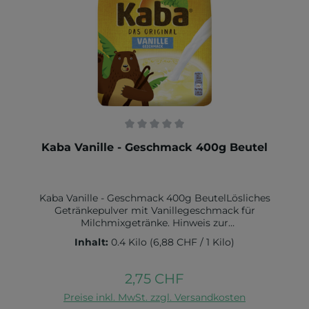
Durchschnittliche Bewertung von 0 von 5 Sternen
Kaba Vanille - Geschmack 400g Beutel
Kaba Vanille - Geschmack 400g BeutelLösliches
Getränkepulver mit Vanillegeschmack für
Milchmixgetränke. Hinweis zur
Aufbewahrung: Trocken lagern und vor Wärme
Inhalt:
0.4 Kilo
(6,88 CHF / 1 Kilo)
schützen. Zutaten: Traubenzucker (66 %), Zucker,
MaItodextrin, Vanillearoma, Farbstoffe (Beta-Carotin,
Riboflavin), Niacin, Vitamin B6, Vitamin B1, Vitamin
2,75 CHF
Regulärer Preis:
B12, FolsäureNährwert pro 100g:Brennwert in kcal
370 / kJ 1580Fett in g 0 davon gesättigte Fettsäuren
Preise inkl. MwSt. zzgl. Versandkosten