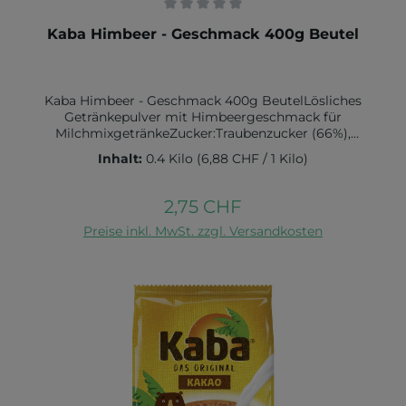
Durchschnittliche Bewertung von 0 von 5 Sternen
Kaba Himbeer - Geschmack 400g Beutel
Kaba Himbeer - Geschmack 400g BeutelLösliches
Getränkepulver mit Himbeergeschmack für
MilchmixgetränkeZucker:Traubenzucker (66%),
Zucker, Maltodextrin, Farbstoff (Beetenrot),
Inhalt:
0.4 Kilo
(6,88 CHF / 1 Kilo)
Himbeeraromen, Niacin, Vitamin B6, Vitamin B1,
Vitamin B12, FolsäureNährwert pro 100g:Brennwert
in kJ 1580 / kcal 370Fett in g 0 davon gesättigte
2,75 CHF
Regulärer Preis:
Fettsäuren in g 0Kohlenhydrate in g 93 davon Zucker
In den Warenkorb
Preise inkl. MwSt. zzgl. Versandkosten
in g 88,5Eiweiß in g 0 Salz in g 0