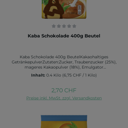
Durchschnittliche Bewertung von 0 von 5 Sternen
Kaba Schokolade 400g Beutel
Kaba Schokolade 400g BeutelKakaohaltiges
GetränkepulverZutaten:Zucker, Traubenzucker (25%),
mageres Kakaopulver (18%), Emulgator
(SOJALECITHIN), Salz, AromaNährwert pro
Inhalt:
0.4 Kilo
(6,75 CHF / 1 Kilo)
100g:Brennwert in kJ 1610 / kcal 380Fett in g
2,8 davon gesättigte Fettsäuren in g
1,7Kohlenhydrate in g 80,5 davon Zucker in g
2,70 CHF
Regulärer Preis:
78Eiweiß in g 4,7Salz in g 0,3
In den Warenkorb
Preise inkl. MwSt. zzgl. Versandkosten