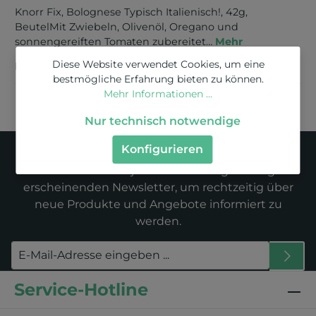
Knorr Fix, Bolognese Typisch Italienisch!, 42g,
BeutelMit Zwiebeln, Olivenöl, Oregano und
sonnengereiften Tomaten zubereitet…
Mehr
Diese Website verwendet Cookies, um eine
Bewertungen
bestmögliche Erfahrung bieten zu können.
Mehr Informationen ...
Nur technisch notwendige
Newsletter
Konfigurieren
Abonnieren Sie jetzt unseren regelmäßig
erscheinenden Newsletter, um rechtzeitig über
neue Produkte und Angebote informiert zu
werden.
Service-Hotline