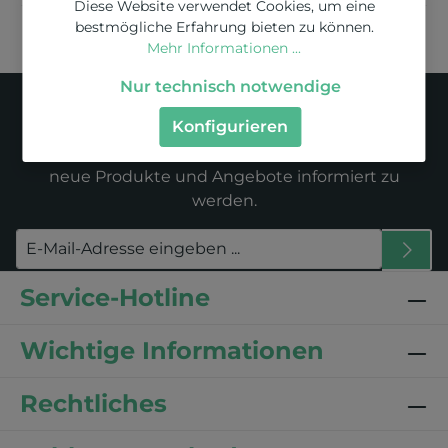
Diese Website verwendet Cookies, um eine
bestmögliche Erfahrung bieten zu können.
Mehr Informationen ...
Newsletter
Nur technisch notwendige
Konfigurieren
Abonnieren Sie jetzt unseren regelmäßig
erscheinenden Newsletter, um rechtzeitig über
neue Produkte und Angebote informiert zu
werden.
Service-Hotline
Wichtige Informationen
Rechtliches