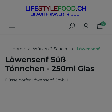
alt springen
0
Home
Würzen & Saucen
Löwensenf
Löwensenf Süß
Tönnchen - 250ml Glas
Düsseldorfer Löwensenf GmbH
Bildergalerie überspringen