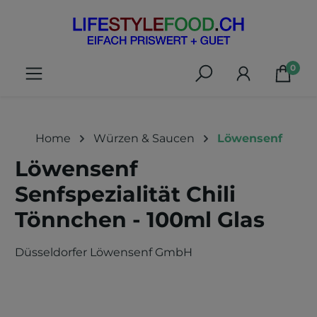
alt springen
0
Home
Würzen & Saucen
Löwensenf
Löwensenf
Senfspezialität Chili
Tönnchen - 100ml Glas
Düsseldorfer Löwensenf GmbH
Bildergalerie überspringen