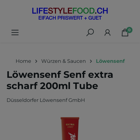
alt springen
0
Home
Würzen & Saucen
Löwensenf
Löwensenf Senf extra
scharf 200ml Tube
Düsseldorfer Löwensenf GmbH
Bildergalerie überspringen