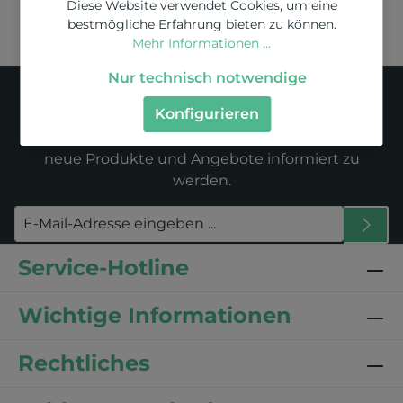
Diese Website verwendet Cookies, um eine
bestmögliche Erfahrung bieten zu können.
Mehr Informationen ...
Newsletter
Nur technisch notwendige
Konfigurieren
Abonnieren Sie jetzt unseren regelmäßig
erscheinenden Newsletter, um rechtzeitig über
neue Produkte und Angebote informiert zu
werden.
Service-Hotline
Wichtige Informationen
Rechtliches