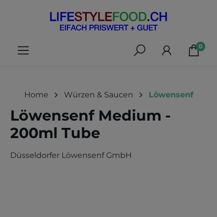
alt springen
0
Home
Würzen & Saucen
Löwensenf
Löwensenf Medium -
200ml Tube
Düsseldorfer Löwensenf GmbH
Bildergalerie überspringen