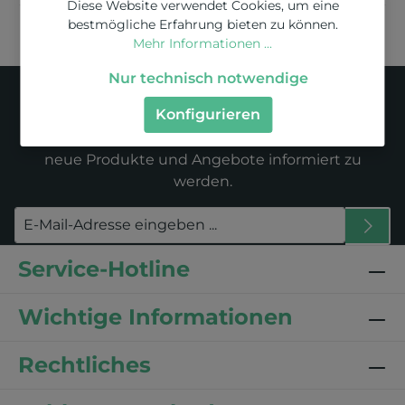
Diese Website verwendet Cookies, um eine
bestmögliche Erfahrung bieten zu können.
Mehr Informationen ...
Newsletter
Nur technisch notwendige
Konfigurieren
Abonnieren Sie jetzt unseren regelmäßig
erscheinenden Newsletter, um rechtzeitig über
neue Produkte und Angebote informiert zu
werden.
Service-Hotline
Wichtige Informationen
Rechtliches