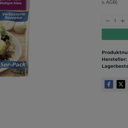
s. AGB)
Produkt
Produktn
Hersteller:
Lagerbest