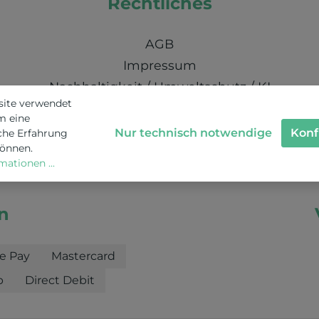
Rechtliches
AGB
Impressum
Nachhaltigkeit / Umweltschutz / KI
site verwendet
Schweizer Datenschutz
m eine
Nur technisch notwendige
Konf
che Erfahrung
können.
ationen ...
n
e Pay
Mastercard
b
Direct Debit