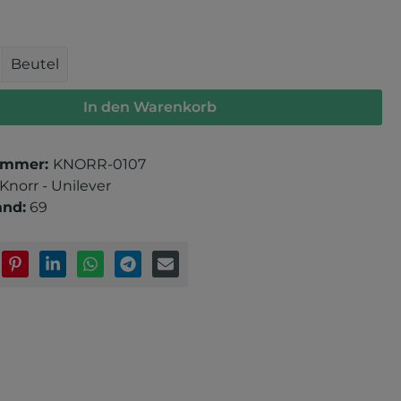
 Anzahl: Gib den gewünschten Wert e
Beutel
In den Warenkorb
ummer:
KNORR-0107
Knorr - Unilever
and:
69