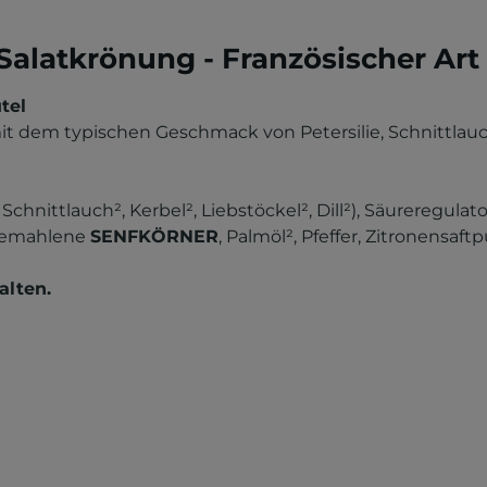
alatkrönung - Französischer Art
tel
dem typischen Geschmack von Petersilie, Schnittlauch, 
², Schnittlauch², Kerbel², Liebstöckel², Dill²), Säureregu
, gemahlene
SENFKÖRNER
, Palmöl², Pfeffer, Zitronensaftp
alten.