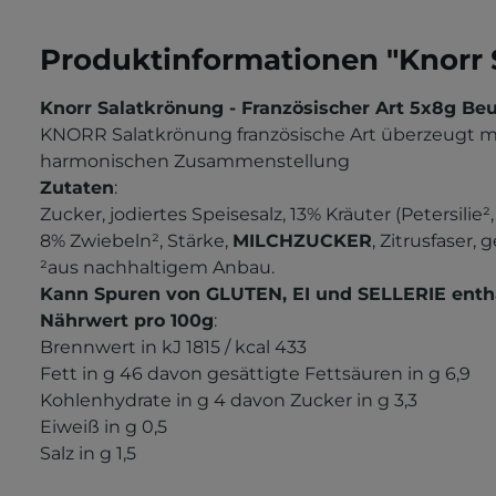
Produktinformationen "Knorr S
Knorr Salatkrönung - Französischer Art 5x8g Beu
KNORR Salatkrönung französische Art überzeugt mit 
harmonischen Zusammenstellung
Zutaten
:
Zucker, jodiertes Speisesalz, 13% Kräuter (Petersilie
8% Zwiebeln², Stärke,
MILCHZUCKER
, Zitrusfaser
²aus nachhaltigem Anbau.
Kann Spuren von GLUTEN, EI und SELLERIE enth
Nährwert pro 100g
:
Brennwert in kJ 1815 /
kcal 433
Fett in g 46
davon gesättigte Fettsäuren in g 6,9
Kohlenhydrate in g 4
davon Zucker in g 3,3
Eiweiß in g 0,5
Salz in g 1,5