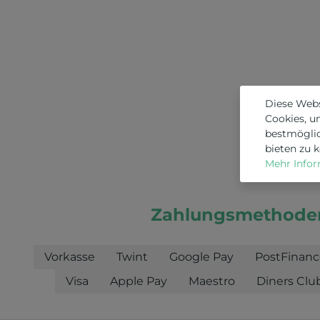
Diese Web
Cookies, u
bestmögli
bieten zu 
Mehr Inform
Zahlungsmethode
Vorkasse
Twint
Google Pay
PostFinanc
Visa
Apple Pay
Maestro
Diners Clu