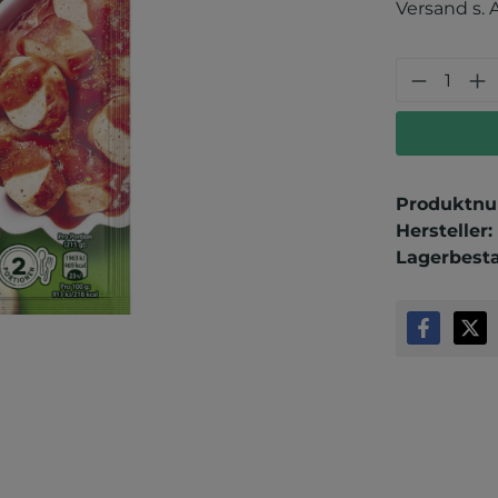
Versand s. 
Produkt
Produktn
Hersteller:
Lagerbest