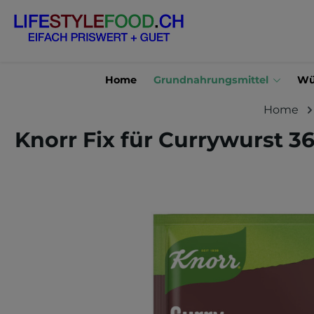
en
Zur Suche springen
Home
Grundnahrungsmittel
Wü
Home
Knorr Fix für Currywurst 3
Bildergalerie überspringen