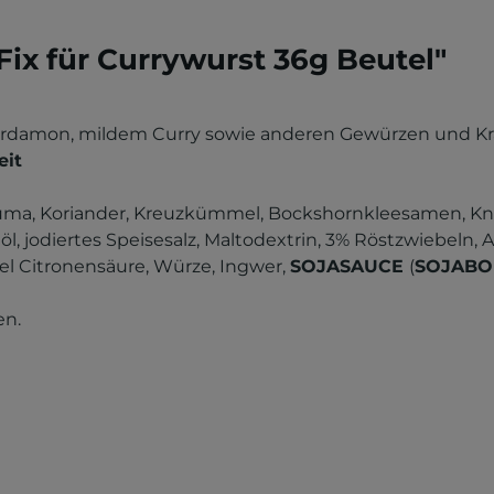
ix für Currywurst 36g Beutel"
ardamon, mildem Curry sowie anderen Gewürzen und Kr
eit
kuma, Koriander, Kreuzkümmel, Bockshornkleesamen, Kno
möl, jodiertes Speisesalz, Maltodextrin, 3% Röstzwiebeln,
el Citronensäure, Würze, Ingwer,
SOJASAUCE
(
SOJAB
en.