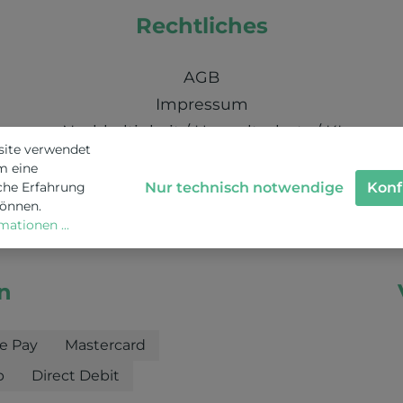
Rechtliches
AGB
Impressum
Nachhaltigkeit / Umweltschutz / KI
site verwendet
Schweizer Datenschutz
m eine
Nur technisch notwendige
Konf
che Erfahrung
können.
ationen ...
n
e Pay
Mastercard
b
Direct Debit