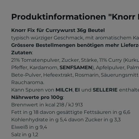
Produktinformationen "Knorr F
Knorr Fix für Currywurst 36g Beutel
typisch würziger Geschmack, mit aromatischem K
Grössere Bestellmengen benötigen mehr Lieferz
Zutaten
:
21% Tomatenpulver, Zucker, Stärke, 11% Curry (Kur
Pfeffer, Kardamom,
SENFSAMEN
), Apfelpulver, Pal
Bete-Pulver, Hefeextrakt, Rosmarin, Säuerungsmitt
Raucharoma.
Kann Spuren von
MILCH
,
EI
und
SELLERIE
enthalt
Nährwerte pro 100g
:
Brennwert in kcal 218 /
kJ 913
Fett in g 18
davon gesättigte Fettsäuren in g 6,6
Kohlenhydrate in g 5,4
davon Zucker in g 3,3
Eiweiß in g 9,4
Salz in g 1,2