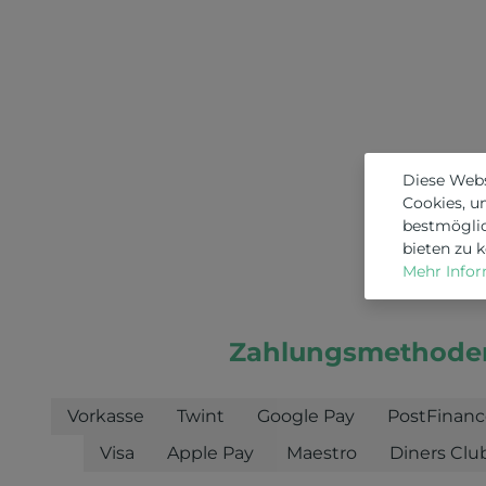
Diese Web
Cookies, u
bestmögli
bieten zu 
Mehr Inform
Zahlungsmethode
Vorkasse
Twint
Google Pay
PostFinanc
Visa
Apple Pay
Maestro
Diners Clu