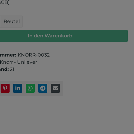
AGB)
 Anzahl: Gib den gewünschten Wert e
Beutel
In den Warenkorb
ummer:
KNORR-0032
Knorr - Unilever
and:
21