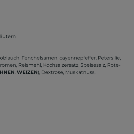
äutern
blauch, Fenchelsamen, cayennepfeffer, Petersilie,
 Aromen, Reismehl, Kochsalzersatz, Speisesalz, Rote-
OHNEN
,
WEIZEN
), Dextrose, Muskatnuss,