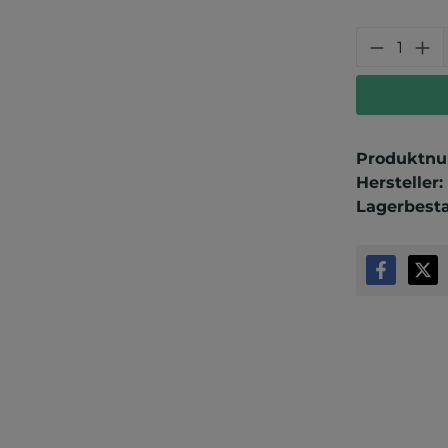
Produkt
Produktn
Hersteller:
Lagerbest