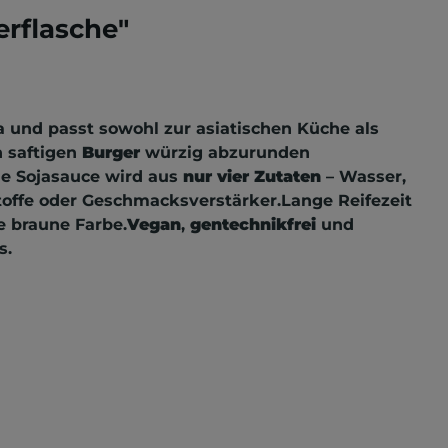
rflasche"
a und passt sowohl zur asiatischen Küche als
n saftigen
Burger
würzig abzurunden
ie Sojasauce wird aus
nur vier Zutaten
– Wasser,
stoffe oder Geschmacksverstärker.Lange Reifezeit
e braune Farbe.
Vegan
,
gentechnikfrei
und
s.