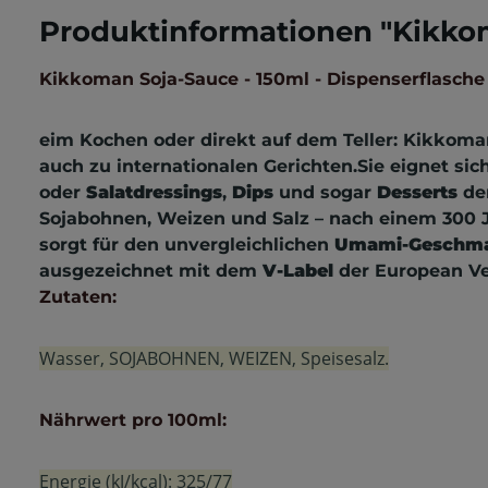
Produktinformationen "Kikkom
Kikkoman Soja-Sauce - 150ml - Dispenserflasche
eim Kochen oder direkt auf dem Teller: Kikkom
auch zu internationalen Gerichten.Sie eignet sic
oder
Salatdressings
,
Dips
und sogar
Desserts
de
Sojabohnen, Weizen und Salz – nach einem 300 J
sorgt für den unvergleichlichen
Umami-Geschm
ausgezeichnet mit dem
V-Label
der European Ve
Zutaten:
Wasser, SOJABOHNEN, WEIZEN, Speisesalz.
Nährwert pro 100ml:
Energie (kJ/kcal): 325/77