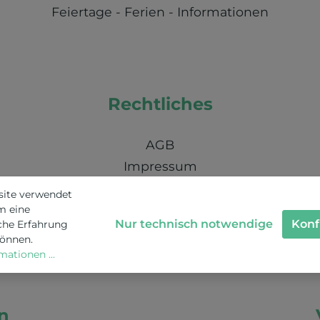
Feiertage - Ferien - Informationen
Rechtliches
AGB
Impressum
Nachhaltigkeit / Umweltschutz / KI
site verwendet
Schweizer Datenschutz
m eine
Nur technisch notwendige
Konf
che Erfahrung
können.
ationen ...
n