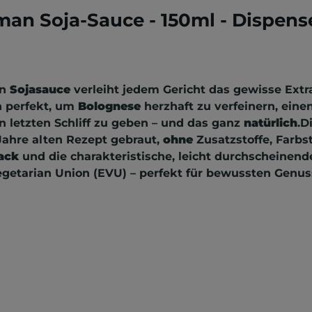
an Soja-Sauce - 150ml - Dispense
an
Sojasauce
verleiht jedem Gericht das gewisse Extr
h perfekt, um
Bolognese
herzhaft zu verfeinern, eine
n letzten Schliff zu geben – und das ganz
natürlich
.D
ahre alten Rezept gebraut,
ohne
Zusatzstoffe, Farb
ack
und die charakteristische, leicht durchscheinend
getarian Union (EVU) – perfekt für bewussten Genus