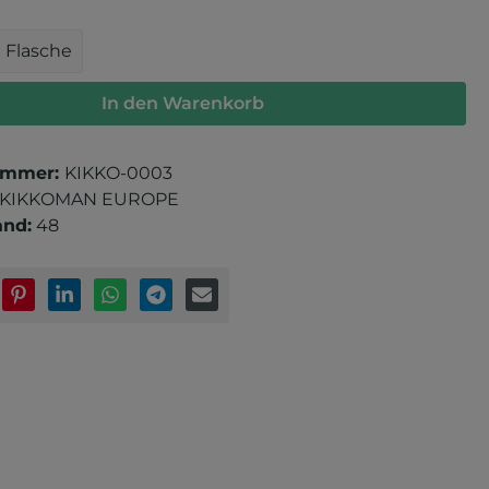
 Anzahl: Gib den gewünschten Wert e
Flasche
In den Warenkorb
ummer:
KIKKO-0003
KIKKOMAN EUROPE
and:
48