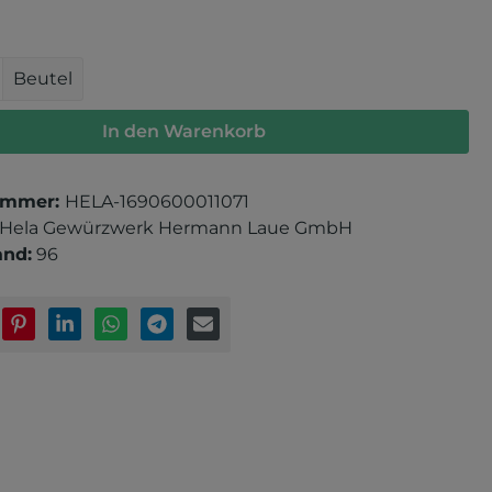
 Anzahl: Gib den gewünschten Wert e
Beutel
In den Warenkorb
ummer:
HELA-1690600011071
Hela Gewürzwerk Hermann Laue GmbH
and:
96