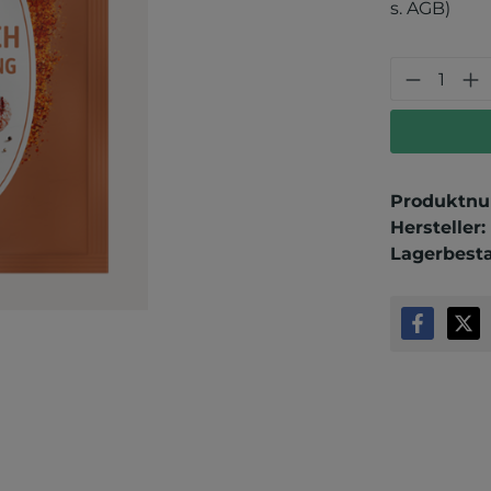
s. AGB)
Produkt
Produktn
Hersteller:
Lagerbest