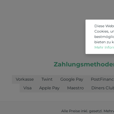
Diese Web
Cookies, u
bestmögli
bieten zu 
Mehr Inform
Zahlungsmethode
Vorkasse
Twint
Google Pay
PostFinanc
Visa
Apple Pay
Maestro
Diners Clu
Alle Preise inkl. gesetzl. Meh