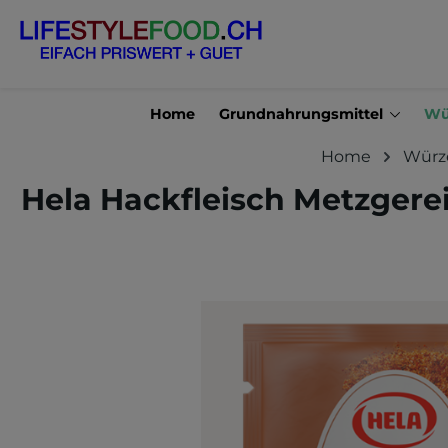
en
Zur Suche springen
Home
Grundnahrungsmittel
Wü
Home
Würz
Hela Hackfleisch Metzgere
Bildergalerie überspringen