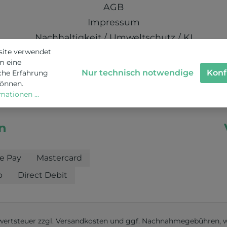
AGB
Impressum
Nachhaltigkeit / Umweltschutz / KI
site verwendet
Schweizer Datenschutz
m eine
Nur technisch notwendige
Konf
che Erfahrung
können.
ationen ...
n
e Pay
Mastercard
b
Direct Debit
rwertsteuer zzgl.
Versandkosten
und ggf. Nachnahmegebühren, w