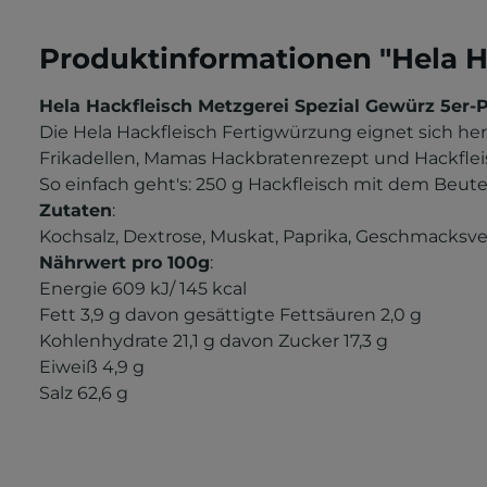
Produktinformationen "Hela H
Hela Hackfleisch Metzgerei Spezial Gewürz 5er-
Die Hela Hackfleisch Fertigwürzung eignet sich he
Frikadellen, Mamas Hackbratenrezept und Hackfleis
So einfach geht's: 250 g Hackfleisch mit dem Beu
Zutaten
:
Kochsalz, Dextrose, Muskat, Paprika, Geschmacksve
Nährwert pro 100g
:
Energie
609 kJ/ 145 kcal
Fett
3,9 g
davon gesättigte Fettsäuren
2,0 g
Kohlenhydrate
21,1 g
davon Zucker
17,3 g
Eiweiß
4,9 g
Salz
62,6 g