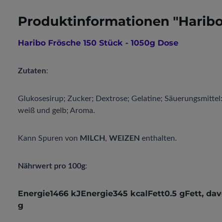
Produktinformationen "Haribo
Haribo Frösche 150 Stück - 1050g Dose
Zutaten
:
Glukosesirup; Zucker; Dextrose; Gelatine; Säuerungsmittel
weiß und gelb; Aroma.
Kann Spuren von
MILCH
,
WEIZEN
enthalten.
Nährwert pro 100g
:
Energie1466 kJEnergie345 kcalFett0.5 gFett, da
g