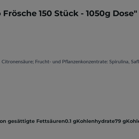
 Frösche 150 Stück - 1050g Dose"
: Citronensäure; Frucht- und Pflanzenkonzentrate: Spirulina, Sa
von gesättigte Fettsäuren0.1 gKohlenhydrate79 gKoh