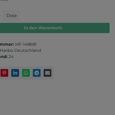
 Anzahl: Gib den gewünschten Wert e
Dose
In den Warenkorb
ummer:
MF-148681
Haribo Deutschland
and:
24