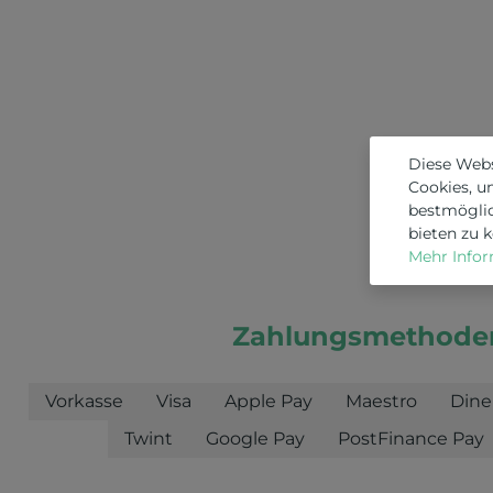
Diese Web
Cookies, u
bestmögli
bieten zu 
Mehr Inform
Zahlungsmethode
Vorkasse
Visa
Apple Pay
Maestro
Dine
Twint
Google Pay
PostFinance Pay