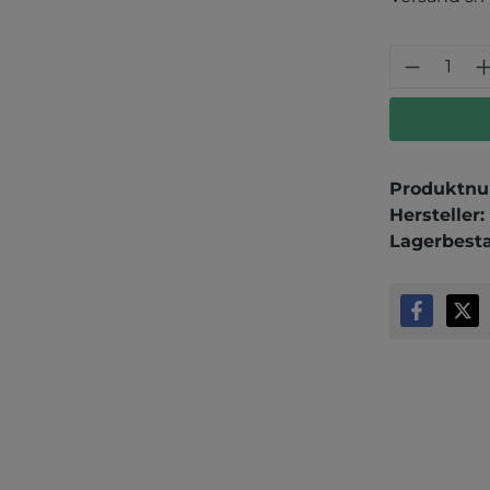
Produkt
Produktn
Hersteller:
Lagerbest