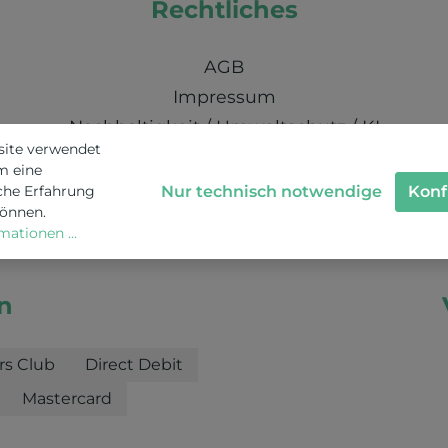
Rechtliches
AGB
Impressum
Nachhaltigkeit / Umweltschutz / KI
site verwendet
Schweizer Datenschutz
m eine
Nur technisch notwendige
Konf
che Erfahrung
können.
ationen ...
n
rs Club
Direct Debit
Mastercard