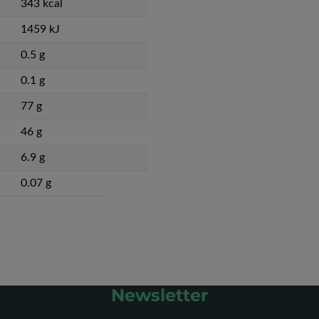
343 kcal
1459 kJ
0.5 g
0.1 g
77 g
46 g
6.9 g
0.07 g
Newsletter