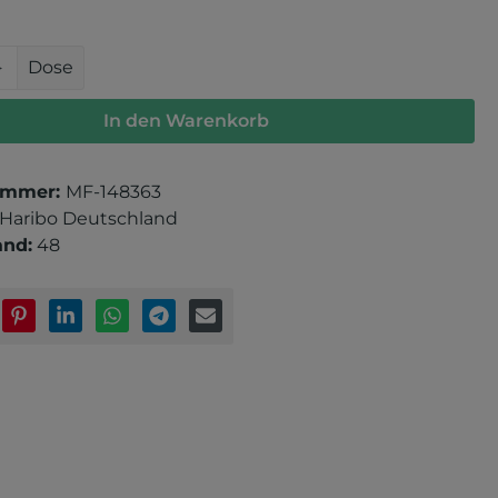
 Anzahl: Gib den gewünschten Wert e
Dose
In den Warenkorb
ummer:
MF-148363
Haribo Deutschland
and:
48