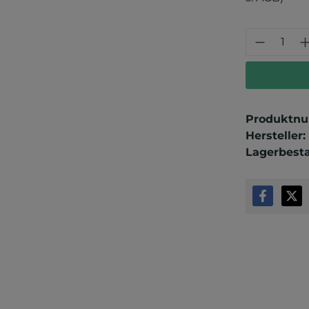
Produkt
Produktn
Hersteller:
Lagerbest