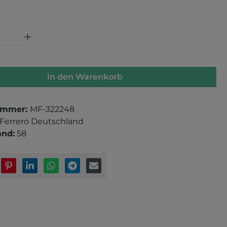
 Anzahl: Gib den gewünschten Wert e
In den Warenkorb
ummer:
MF-322248
Ferrero Deutschland
and:
58