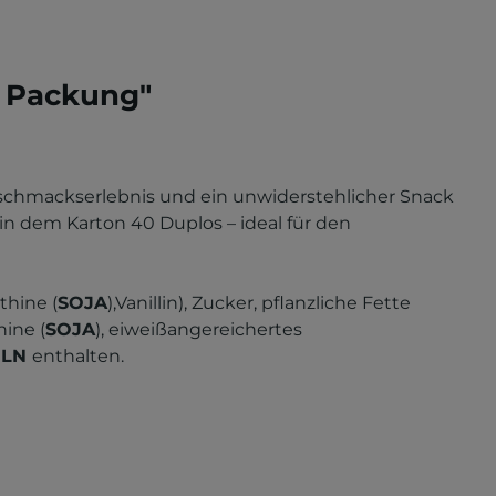
r Packung"
Geschmackserlebnis und ein unwiderstehlicher Snack
in dem Karton 40 Duplos – ideal für den
thine (
SOJA
),Vanillin), Zucker, pflanzliche Fette
hine (
SOJA
), eiweißangereichertes
ELN
enthalten.