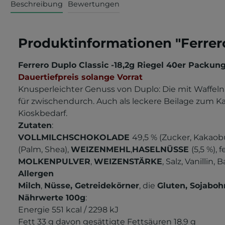
Beschreibung
Bewertungen
Produktinformationen "Ferrero
Ferrero Duplo Classic -18,2g Riegel 40er Packun
Dauertiefpreis solange Vorrat
Knusperleichter Genuss von Duplo: Die mit Waffeln
für zwischendurch. Auch als leckere Beilage zum Ka
Kioskbedarf.
Zutaten
:
VOLLMILCHSCHOKOLADE
49,5 % (Zucker, Kakaob
(Palm, Shea),
WEIZENMEHL
,
HASELNÜSSE
(5,5 %),
MOLKENPULVER
,
WEIZENSTÄRKE
, Salz, Vanilli
Allergen
Milch
,
Nüsse,
Getreidekörner
, die
Gluten,
Sojabo
Nährwerte 100g
:
Energie 551 kcal /
2298 kJ
Fett 33 g
davon gesättigte Fettsäuren 18.9 g