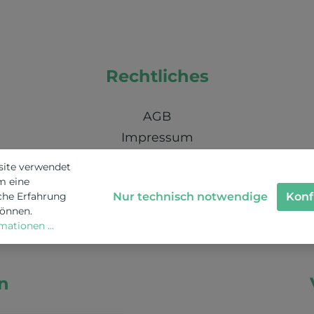
Rechtliches
AGB
Impressum
Nachhaltigkeit / Umweltschutz / KI
site verwendet
Schweizer Datenschutz
m eine
Nur technisch notwendige
Konf
che Erfahrung
können.
ationen ...
n