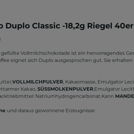
 Duplo Classic -18,2g Riegel 40e
g
 gefüllte Vollmilchschokolade ist ein hervorragendes 
ffee eignet sich Duplo ausgesprochen gut. Sie erhalten 
utter,
VOLLMILCHPULVER
, Kakaomasse, Emulgator Leci
 fettarmer Kakao,
SÜSSMOLKENPULVER
,Emulgator Lecit
n, Backtriebmittel: Natriumhydrogencarbonat.Kann
MAND
hne
und daraus gewonnene Erzeugnisse