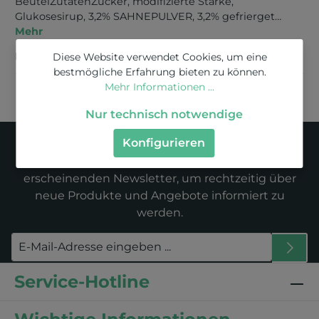
BeutelZutatenZucker, modifizierte Stärke,
Glukosesirup, 3,2% SAHNEPULVER, 3,2% gefrierget…
Mehr
Bewertungen
Diese Website verwendet Cookies, um eine
bestmögliche Erfahrung bieten zu können.
Mehr Informationen ...
Nur technisch notwendige
Newsletter
Konfigurieren
Abonnieren Sie jetzt unseren regelmäßig
erscheinenden Newsletter, um rechtzeitig über
neue Produkte und Angebote informiert zu
werden.
Service-Hotline