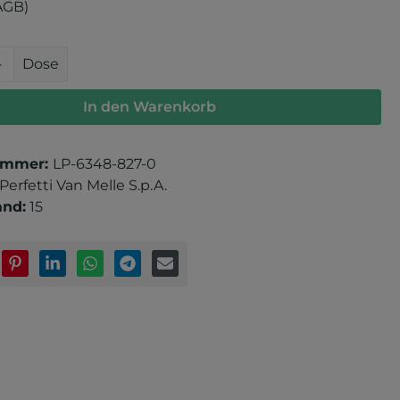
AGB)
 Anzahl: Gib den gewünschten Wert e
Dose
In den Warenkorb
ummer:
LP-6348-827-0
Perfetti Van Melle S.p.A.
and:
15