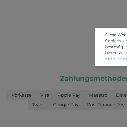
Diese Web
Cookies, u
bestmögli
bieten zu 
Mehr Inform
Zahlungsmethode
Vorkasse
Visa
Apple Pay
Maestro
Dine
Twint
Google Pay
PostFinance Pay