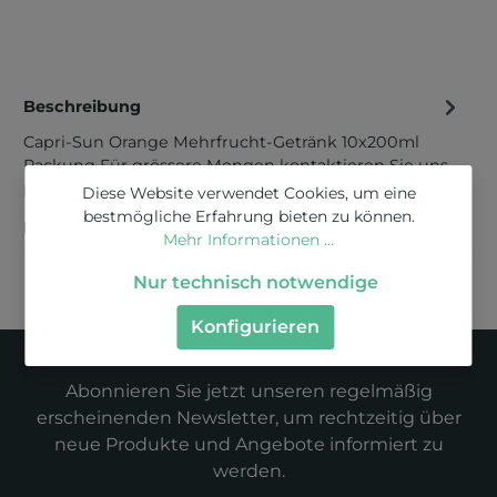
Beschreibung
Capri-Sun Orange Mehrfrucht-Getränk 10x200ml
Packung Für grössere Mengen kontaktieren Sie uns
perE-Mail Zutaten: Quellwass…
Mehr
Diese Website verwendet Cookies, um eine
bestmögliche Erfahrung bieten zu können.
Bewertungen
Mehr Informationen ...
Nur technisch notwendige
Konfigurieren
Newsletter
Abonnieren Sie jetzt unseren regelmäßig
erscheinenden Newsletter, um rechtzeitig über
neue Produkte und Angebote informiert zu
werden.