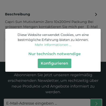
Beschreibung
Capri-Sun Mutivitamin Zero 10x200ml Packung Bei
grösseren Mengen kontaktieren Sie mich per E-Mail
Zutaten: Quellwasser, Or…
Mehr
Diese Website verwendet Cookies, um eine
bestmögliche Erfahrung bieten zu können.
Bewertungen
Mehr Informationen ...
Nur technisch notwendige
Konfigurieren
Newsletter
Abonnieren Sie jetzt unseren regelmäßig
erscheinenden Newsletter, um rechtzeitig über
neue Produkte und Angebote informiert zu
werden.