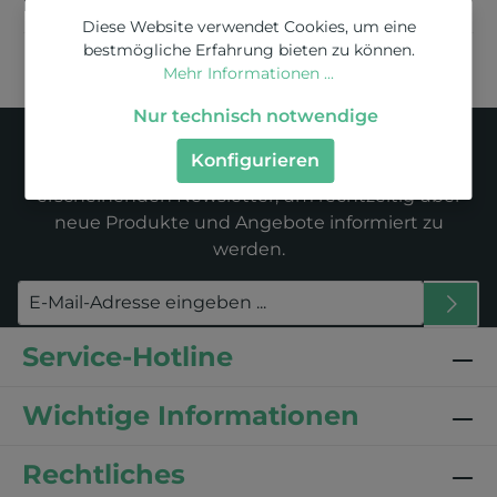
Bewertungen
Diese Website verwendet Cookies, um eine
bestmögliche Erfahrung bieten zu können.
Mehr Informationen ...
Nur technisch notwendige
Newsletter
Konfigurieren
Abonnieren Sie jetzt unseren regelmäßig
erscheinenden Newsletter, um rechtzeitig über
neue Produkte und Angebote informiert zu
werden.
Service-Hotline
Wichtige Informationen
Rechtliches