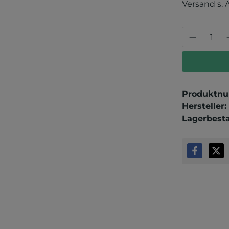
Versand s. 
Produkt
Produktn
Hersteller:
Lagerbest