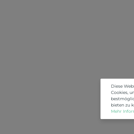
Diese Web
Cookies, u
bestmögli
bieten zu 
Mehr Inform