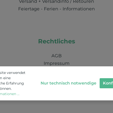
Versand + Versandinfo / Retouren
Feiertage - Ferien - Informationen
Rechtliches
AGB
Impressum
Nachhaltigkeit / Umweltschutz / KI
site verwendet
m eine
Schweizer Datenschutz
Nur technisch notwendige
Konf
che Erfahrung
können.
ationen ...