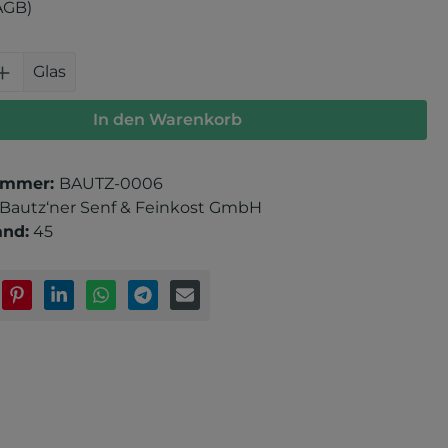
AGB)
 Anzahl: Gib den gewünschten Wert e
Glas
In den Warenkorb
ummer:
BAUTZ-0006
Bautz‘ner Senf & Feinkost GmbH
and:
45